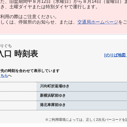
た、旧盆期間中８月12日（水曜日）から８月14日（金曜日）
除き、土曜ダイヤまたは特別ダイヤで運行します。
利用の際はご注意ください。
しくは、停留所のお知らせ、または、
交通局ホームページ
を
りぐち
入口 時刻表
[のりば地図
行先の時刻を合わせて表示しています
こちら
へ
川向町折返場ゆき
新横浜駅前ゆき
港北車庫前ゆき
※ご利用環境によっては、正しく2次元バーコードを