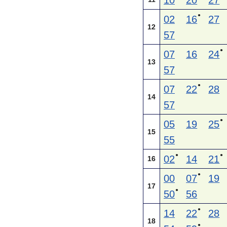
10
20
27
●
02
16
27
12
57
●
07
16
24
13
57
●
07
22
28
14
57
●
05
19
25
15
55
●
●
02
14
21
16
●
00
07
19
17
●
50
56
●
14
22
28
18
●