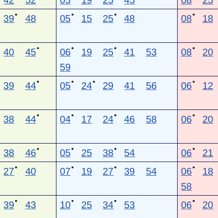
42
52
05
19
25
45
08
25
●
●
●
●
39
48
05
15
25
48
08
18
●
●
●
●
40
45
06
19
25
41
53
08
20
59
●
●
●
●
39
44
05
24
29
41
56
06
12
●
●
●
●
38
44
04
17
24
46
58
06
20
●
●
●
●
38
46
05
25
38
54
06
21
●
●
●
●
27
40
07
19
27
39
54
06
18
58
●
●
●
●
39
43
10
25
34
53
06
20