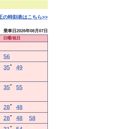
日改正の時刻表はこちら>>
乗車日2026年08月07日
日曜/祝日
56
●
35
49
●
35
55
●
28
48
●
28
48
58
●