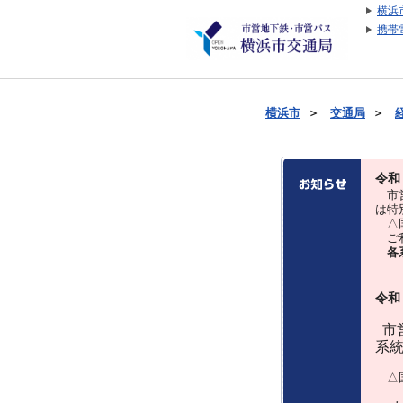
横浜
携帯
横浜市
＞
交通局
＞
令和
市営
は特
△国
ご利
各
令和
市営
系
△国