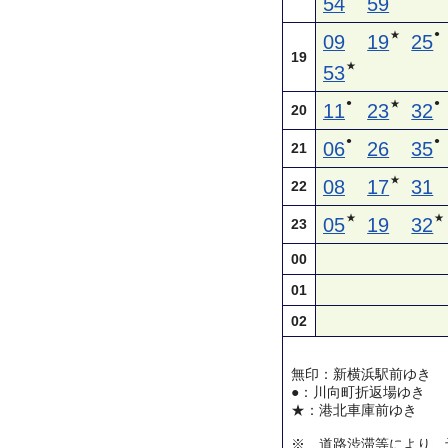
54
59
●
★
09
19
25
19
★
53
●
●
★
11
23
32
20
●
●
06
26
35
21
★
08
17
31
22
★
★
05
19
32
23
00
01
02
無印：新横浜駅前ゆき
●：川向町折返場ゆき
★：港北車庫前ゆき
※ 道路渋滞等により、