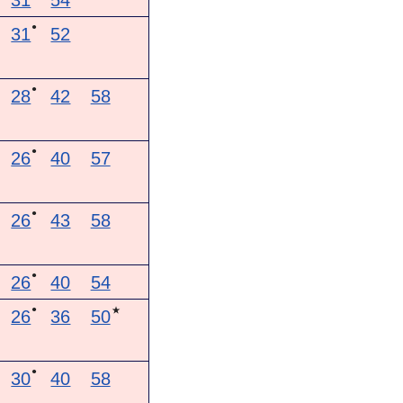
31
54
●
31
52
●
28
42
58
●
26
40
57
●
26
43
58
●
26
40
54
●
★
26
36
50
●
30
40
58