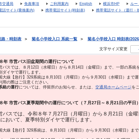
市交通局
免責事項
ご利用案内
English
横浜市HP
ルー
電話サイト(乗換案内)
携帯電話サイト(時刻表)
携帯電話サイト（運行・
経路・時刻表
＞
菊名小学校入口 系統一覧
＞
菊名小学校入口 時刻表(2026
文字サイズ変更
８年 市営バス旧盆期間の運行について
バスでは、８⽉12⽇（水曜日）から８⽉14⽇（金曜日）まで、⼀部の系統
別ダイヤで運⾏します。
大線【急行】329系統は８月10日（月曜日）から９月30日（水曜日）まで
用の際はご注意ください。
系統の運行
については、停留所のお知らせ、または、
交通局ホームページ
を
８年 市営バス夏季期間中の運行について（７月27日～８月21日の平日
バスでは、令和８年７月27日（月曜日）から８月21日（金
統において、夏季特別ダイヤで運行します。
大線【急行】329系統は、８月10日（月曜日）から９月30日（水曜日）ま