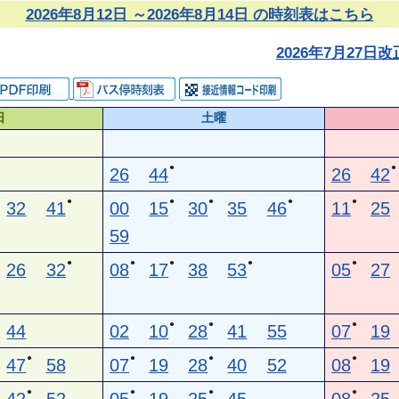
2026年8月12日 ～2026年8月14日 の時刻表はこちら
2026年7月27
日
土曜
●
●
26
44
26
42
●
●
●
●
●
32
41
00
15
30
35
46
11
25
59
●
●
●
●
●
26
32
08
17
38
53
05
27
●
●
●
44
02
10
28
41
55
07
19
●
●
●
●
47
58
07
19
28
40
52
08
19
●
●
●
●