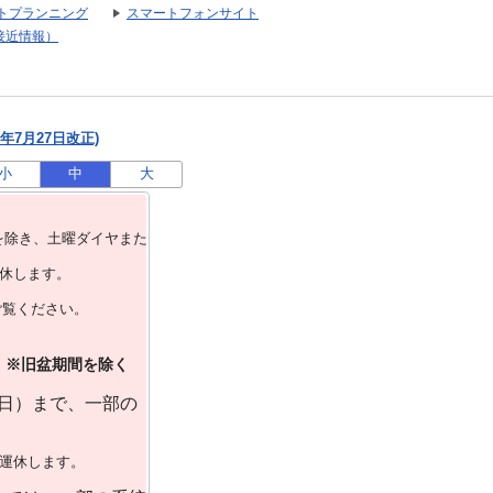
トプランニング
スマートフォンサイト
接近情報）
年7月27日改正)
小
中
大
を除き、⼟曜ダイヤまた
運休します。
ご覧ください。
）※旧盆期間を除く
曜日）まで、一部の
で運休します。