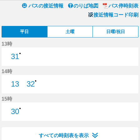
バスの接近情報
のりば地図
バス停時刻表
接近情報コード印刷
平日
土曜
日曜/祝日
13時
●
31
31分はつ
14時
●
13
32
13分はつ
32分はつ
15時
●
30
30分はつ
すべての時刻表を表示