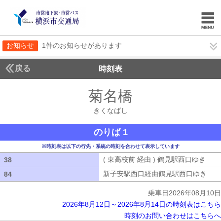
お知らせ
1件のお知らせがあります
戻る
時刻表
菊名橋
きくなばし
きくなばし
のりば 1
※時刻表は以下の行先・系統の時刻を合わせて表示しています
( 東高校前 経由 ) 鶴見駅西口ゆき
( 
38
38
新子安駅西口経由鶴見駅西口ゆき
新子
84
84
乗車日2026年08月10日
2026年8月12日～2026年8月14日の時刻表はこちら
時刻のお問い合わせはこちらへ