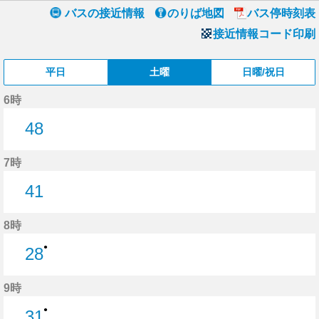
バスの接近情報
のりば地図
バス停時刻表
接近情報コード印刷
平日
土曜
日曜/祝日
6時
48
48分はつ
7時
41
41分はつ
8時
●
28
28分はつ
9時
●
31