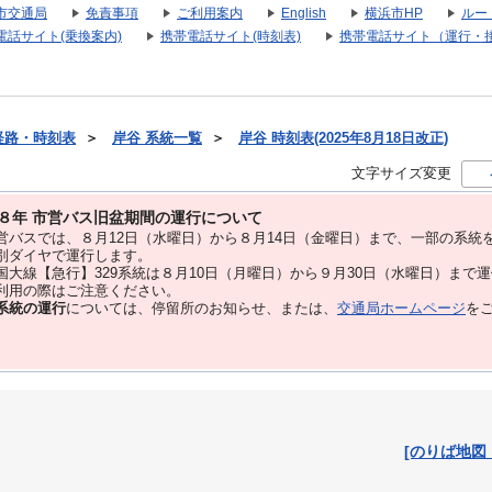
市交通局
免責事項
ご利用案内
English
横浜市HP
ルー
電話サイト(乗換案内)
携帯電話サイト(時刻表)
携帯電話サイト（運行・
経路・時刻表
＞
岸谷 系統一覧
＞
岸谷 時刻表(2025年8月18日改正)
文字サイズ変更
８年 市営バス旧盆期間の運行について
バスでは、８⽉12⽇（水曜日）から８⽉14⽇（金曜日）まで、⼀部の系統
別ダイヤで運⾏します。
大線【急行】329系統は８月10日（月曜日）から９月30日（水曜日）まで
用の際はご注意ください。
系統の運行
については、停留所のお知らせ、または、
交通局ホームページ
を
[のりば地図