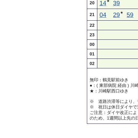
★
14
39
20
★
04
29
59
21
22
23
00
01
02
無印：鶴見駅前ゆき
●：( 東部病院 経由 ) 
★：川崎駅西口ゆき
※ 道路渋滞等により、
※ 祝日は休日ダイヤで
ご注意：ダイヤ改正によ
のため、1週間以上先の