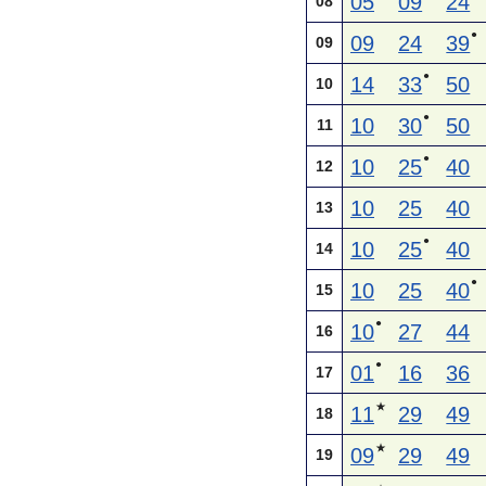
05
09
24
08
●
09
24
39
09
●
14
33
50
10
●
10
30
50
11
●
10
25
40
12
10
25
40
13
●
10
25
40
14
●
10
25
40
15
●
10
27
44
16
●
01
16
36
17
★
11
29
49
18
★
09
29
49
19