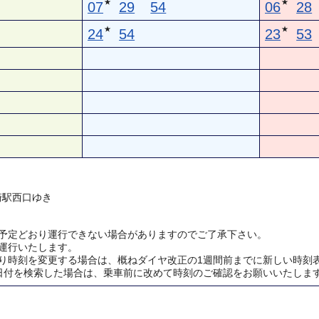
★
★
07
29
54
06
28
★
★
24
54
23
53
川崎駅西口ゆき
予定どおり運行できない場合がありますのでご了承下さい。
運行いたします。
り時刻を変更する場合は、概ねダイヤ改正の1週間前までに新しい時刻
日付を検索した場合は、乗車前に改めて時刻のご確認をお願いいたしま