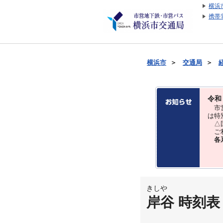
横浜
携帯
横浜市
＞
交通局
＞
令和
市営
は特
△国
ご利
各
きしや
岸谷 時刻表