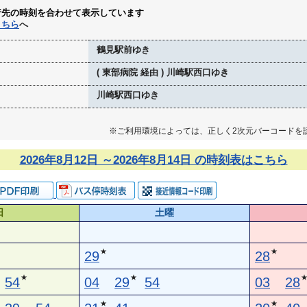
行先の時刻を合わせて表示しています
こちら
へ
鶴見駅前ゆき
( 東部病院 経由 ) 川崎駅西口ゆき
川崎駅西口ゆき
※ご利用環境によっては、正しく2次元バーコードを
2026年8月12日 ～2026年8月14日 の時刻表はこちら
日
土曜
★
★
29
28
★
★
54
04
29
54
03
28
★
★