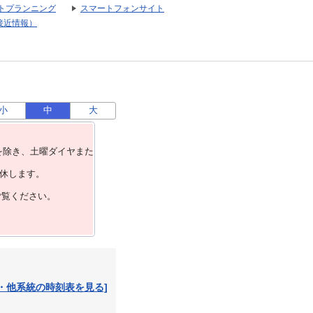
トプランニング
スマートフォンサイト
接近情報）
小
中
大
を除き、⼟曜ダイヤまた
運休します。
ご覧ください。
・他系統の時刻表を見る]