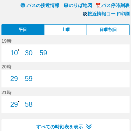
バスの接近情報
のりば地図
バス停時刻表
接近情報コード印刷
平日
土曜
日曜/祝日
19時
●
10
30
59
10分はつ
30分はつ
59分はつ
20時
29
59
29分はつ
59分はつ
21時
●
29
58
29分はつ
58分はつ
すべての時刻表を表示