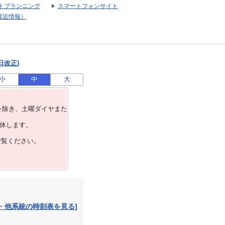
トプランニング
スマートフォンサイト
接近情報）
日改正)
小
中
大
を除き、⼟曜ダイヤまた
運休します。
ご覧ください。
・他系統の時刻表を見る]