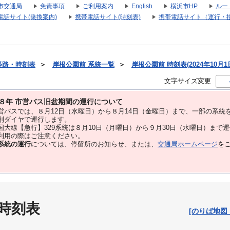
市交通局
免責事項
ご利用案内
English
横浜市HP
ルー
電話サイト(乗換案内)
携帯電話サイト(時刻表)
携帯電話サイト（運行・
経路・時刻表
＞
岸根公園前 系統一覧
＞
岸根公園前 時刻表(2024年10月1
文字サイズ変更
８年 市営バス旧盆期間の運行について
バスでは、８⽉12⽇（水曜日）から８⽉14⽇（金曜日）まで、⼀部の系統
別ダイヤで運⾏します。
大線【急行】329系統は８月10日（月曜日）から９月30日（水曜日）まで
用の際はご注意ください。
系統の運行
については、停留所のお知らせ、または、
交通局ホームページ
を
 時刻表
[のりば地図