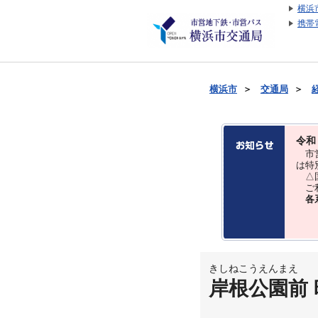
横浜
携帯
横浜市
＞
交通局
＞
令和
市営
は特
△国
ご利
各
きしねこうえんまえ
岸根公園前