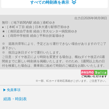
すべての時刻表を表示
出力日2026年08月08日
無印：( 地下鉄関内駅 経由 ) 港町ゆき
●：( 本町４丁目 経由 ) 日本大通り駅県庁前ゆき
★：( 南区総合庁舎前 経由 ) 市大センター病院前ゆき
▲：( 蒔田中学校前 経由 ) 平和台折返場ゆき
※ 道路渋滞等により、予定どおり運行できない場合がありますのでご了
承下さい。
※ 祝日は休日ダイヤで運行いたします。
ご注意：ダイヤ改正により時刻を変更する場合は、概ねダイヤ改正の1週
間前までに新しい時刻表を掲載いたします。そのため、1週間以上先の日
付を検索した場合は、乗車前に改めて時刻のご確認をお願いいたします。
※一部、ICカード非対応系統がございます。ご注意下さい。
免責事項
経路・時刻表