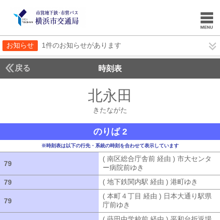
お知らせ
1件のお知らせがあります
戻る
時刻表
北永田
きたながた
きたながた
のりば 2
※時刻表は以下の行先・系統の時刻を合わせて表示しています
( 南区総合庁舎前 経由 ) 市大センタ
79
79
ー病院前ゆき
( 南区総合庁舎前 経由 
( 地下鉄関内駅 経由 ) 港町ゆき
( 地下
79
79
( 本町４丁目 経由 ) 日本大通り駅県
79
79
庁前ゆき
( 本町４丁目 経由 ) 日本
( 蒔田中学校前 経由 ) 平和台折返場