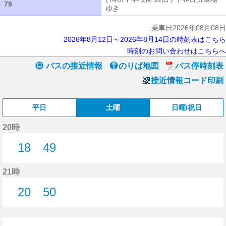
79
79
ゆき
( 蒔田中学校前 経由 ) 平和台折
乗車日2026年08月08日
2026年8月12日～2026年8月14日の時刻表はこちら
時刻のお問い合わせはこちらへ
バスの接近情報
のりば地図
バス停時刻表
接近情報コード印刷
平日
土曜
日曜/祝日
20時
18
49
18分はつ
49分はつ
21時
20
50
20分はつ
50分はつ