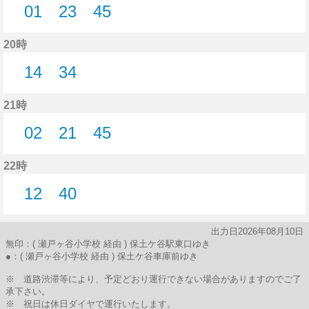
01
23
45
1分はつ
23分はつ
45分はつ
20時
14
34
14分はつ
34分はつ
21時
02
21
45
2分はつ
21分はつ
45分はつ
22時
12
40
12分はつ
40分はつ
出力日2026年08月10日
無印：( 瀬戸ヶ谷小学校 経由 ) 保土ケ谷駅東口ゆき
●：( 瀬戸ヶ谷小学校 経由 ) 保土ケ谷車庫前ゆき
※ 道路渋滞等により、予定どおり運行できない場合がありますのでご了
承下さい。
※ 祝日は休日ダイヤで運行いたします。