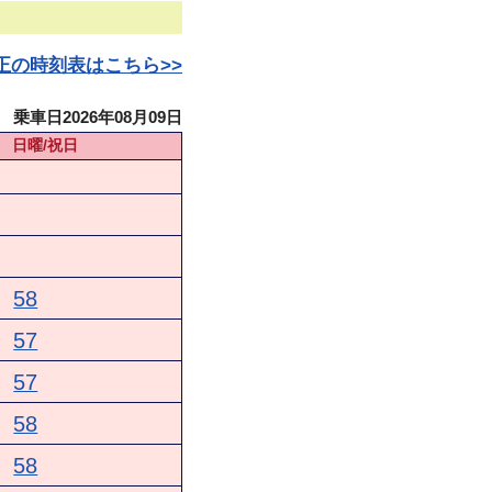
日改正の時刻表はこちら>>
乗車日2026年08月09日
日曜/祝日
58
57
57
58
58