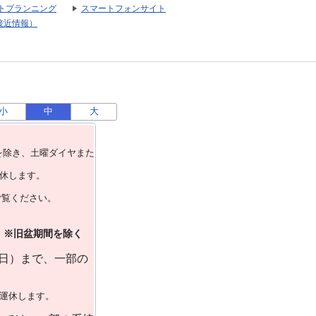
トプランニング
スマートフォンサイト
接近情報）
小
中
大
を除き、⼟曜ダイヤまた
運休します。
ご覧ください。
）※旧盆期間を除く
曜日）まで、一部の
で運休します。