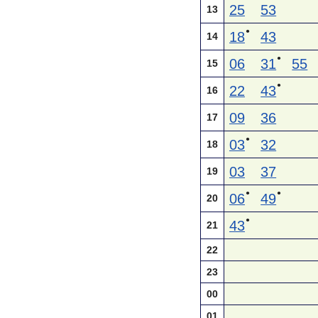
25
53
13
●
18
43
14
●
06
31
55
15
●
22
43
16
09
36
17
●
03
32
18
03
37
19
●
●
06
49
20
●
43
21
22
23
00
01