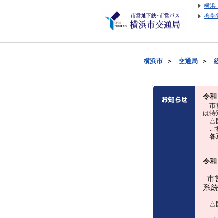
横浜
携帯
横浜市
＞
交通局
＞
令和
市営
は特
△国
ご利
各
令和
市営
系
△国