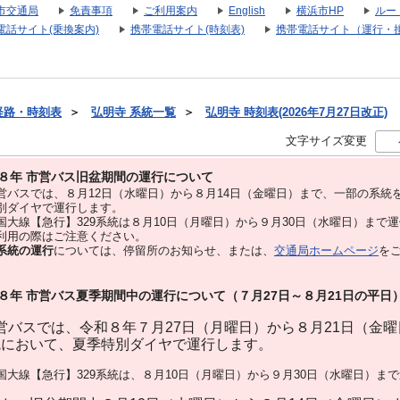
市交通局
免責事項
ご利用案内
English
横浜市HP
ルー
電話サイト(乗換案内)
携帯電話サイト(時刻表)
携帯電話サイト（運行・
経路・時刻表
＞
弘明寺 系統一覧
＞
弘明寺 時刻表(2026年7月27日改正)
文字サイズ変更
８年 市営バス旧盆期間の運行について
バスでは、８⽉12⽇（水曜日）から８⽉14⽇（金曜日）まで、⼀部の系統
別ダイヤで運⾏します。
大線【急行】329系統は８月10日（月曜日）から９月30日（水曜日）まで
用の際はご注意ください。
系統の運行
については、停留所のお知らせ、または、
交通局ホームページ
を
８年 市営バス夏季期間中の運行について（７月27日～８月21日の平日
バスでは、令和８年７月27日（月曜日）から８月21日（金
統において、夏季特別ダイヤで運行します。
大線【急行】329系統は、８月10日（月曜日）から９月30日（水曜日）ま