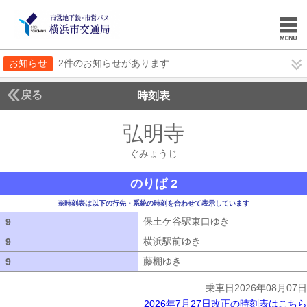
お知らせ
2件のお知らせがあります
戻る
時刻表
弘明寺
ぐみょうじ
ぐみょうじ
のりば 2
※時刻表は以下の行先・系統の時刻を合わせて表示しています
保土ケ谷駅東口ゆき
保土ケ谷駅東口ゆ
9
9
横浜駅前ゆき
横浜駅前ゆき
9
9
藤棚ゆき
藤棚ゆき
9
9
乗車日2026年08月07日
2026年7月27日改正の時刻表はこちら