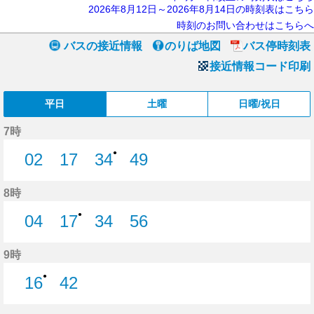
2026年8月12日～2026年8月14日の時刻表はこちら
時刻のお問い合わせはこちらへ
バスの接近情報
のりば地図
バス停時刻表
接近情報コード印刷
平日
土曜
日曜/祝日
7時
●
02
17
34
49
2分はつ
17分はつ
34分はつ
49分はつ
8時
●
04
17
34
56
4分はつ
17分はつ
34分はつ
56分はつ
9時
●
16
42
16分はつ
42分はつ