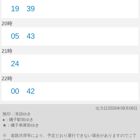
19
39
19分はつ
39分はつ
20時
05
43
5分はつ
43分はつ
21時
24
24分はつ
22時
00
42
0分はつ
42分はつ
出力日2026年08月08日
無印：滝頭ゆき
●：磯子駅前ゆき
★：磯子車庫前ゆき
※ 道路渋滞等により、予定どおり運行できない場合がありますのでご了