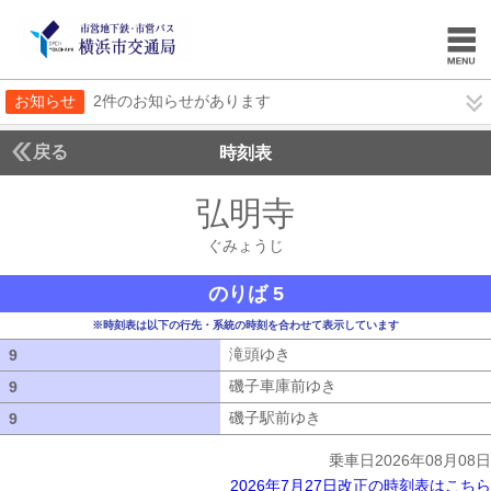
お知らせ
2件のお知らせがあります
戻る
時刻表
弘明寺
ぐみょうじ
ぐみょうじ
のりば 5
※時刻表は以下の行先・系統の時刻を合わせて表示しています
滝頭ゆき
滝頭ゆき
9
9
磯子車庫前ゆき
磯子車庫前ゆき
9
9
磯子駅前ゆき
磯子駅前ゆき
9
9
乗車日2026年08月08日
2026年7月27日改正の時刻表はこちら