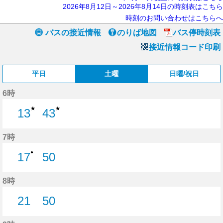
2026年8月12日～2026年8月14日の時刻表はこちら
時刻のお問い合わせはこちらへ
バスの接近情報
のりば地図
バス停時刻表
接近情報コード印刷
平日
土曜
日曜/祝日
6時
★
★
13
43
13分はつ
43分はつ
7時
●
17
50
17分はつ
50分はつ
8時
21
50
21分はつ
50分はつ