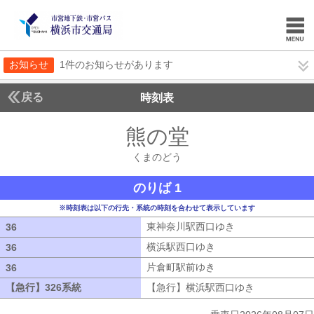
お知らせ
1件のお知らせがあります
戻る
時刻表
熊の堂
くまのどう
くまのどう
のりば 1
※時刻表は以下の行先・系統の時刻を合わせて表示しています
東神奈川駅西口ゆき
東神奈川駅西口ゆ
36
36
横浜駅西口ゆき
横浜駅西口ゆき
36
36
片倉町駅前ゆき
片倉町駅前ゆき
36
36
【急行】326系統
【急行】326系統
【急行】横浜駅西口ゆき
【急行】横浜