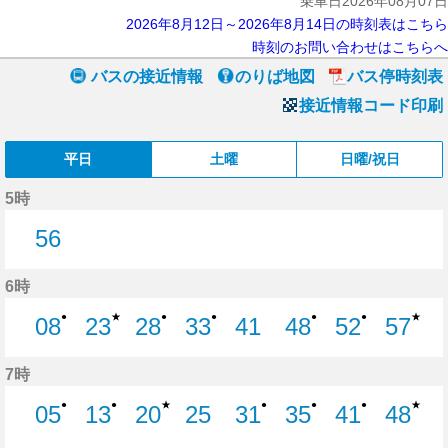
乗車日2026年08月07日
2026年8月12日～2026年8月14日の時刻表はこちら
時刻のお問い合わせはこちらへ
バスの接近情報
のりば地図
バス停時刻表
接近情報コード印刷
平日
土曜
日曜/祝日
5時
56
56分はつ
6時
★
★
●
●
●
●
●
08
23
28
33
41
48
52
57
8分はつ
23分はつ
28分はつ
33分はつ
41分はつ
48分はつ
52分はつ
57分
7時
★
★
●
●
●
●
●
05
13
20
25
31
35
41
48
5分はつ
13分はつ
20分はつ
25分はつ
31分はつ
35分はつ
41分はつ
48分