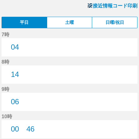
接近情報コード印刷
平日
土曜
日曜/祝日
7時
04
4分はつ
8時
14
14分はつ
9時
06
6分はつ
10時
00
46
0分はつ
46分はつ