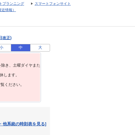
トプランニング
スマートフォンサイト
接近情報）
日改正)
小
中
大
を除き、⼟曜ダイヤまた
運休します。
ご覧ください。
・他系統の時刻表を見る]