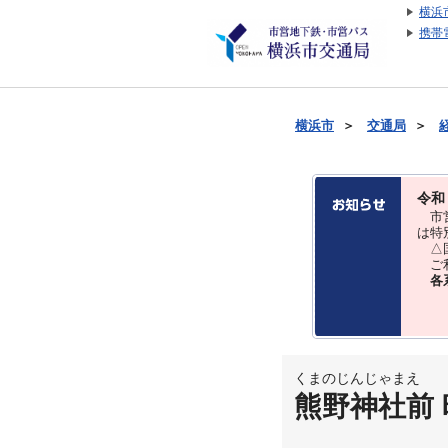
横浜
携帯
横浜市
＞
交通局
＞
令和
市営
は特
△国
ご利
各
くまのじんじゃまえ
熊野神社前