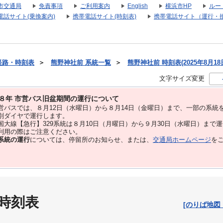
市交通局
免責事項
ご利用案内
English
横浜市HP
ルー
電話サイト(乗換案内)
携帯電話サイト(時刻表)
携帯電話サイト（運行・
経路・時刻表
＞
熊野神社前 系統一覧
＞
熊野神社前 時刻表(2025年8月18
文字サイズ変更
８年 市営バス旧盆期間の運行について
バスでは、８⽉12⽇（水曜日）から８⽉14⽇（金曜日）まで、⼀部の系統
別ダイヤで運⾏します。
大線【急行】329系統は８月10日（月曜日）から９月30日（水曜日）まで
用の際はご注意ください。
系統の運行
については、停留所のお知らせ、または、
交通局ホームページ
を
 時刻表
[のりば地図