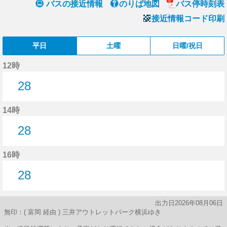
バスの接近情報
のりば地図
バス停時刻表
接近情報コード印刷
平日
土曜
日曜/祝日
12時
28
28分はつ
14時
28
28分はつ
16時
28
28分はつ
出力日2026年08月06日
無印：( 富岡 経由 ) 三井アウトレットパーク横浜ゆき