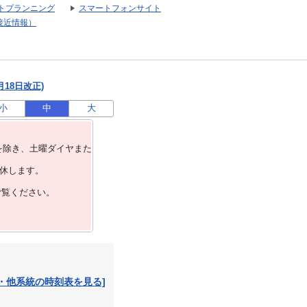
トプランニング
スマートフォンサイト
接近情報）
月18日改正)
小
中
大
を除き、⼟曜ダイヤまた
運休します。
ご覧ください。
・他系統の時刻表を見る]