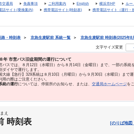
市交通局
免責事項
ご利用案内
English
横浜市HP
ルー
電話サイト(乗換案内)
携帯電話サイト(時刻表)
携帯電話サイト（運行・
経路・時刻表
＞
京急生麦駅前 系統一覧
＞
京急生麦駅前 時刻表(2025年8
文字サイズ変更
８年 市営バス旧盆期間の運行について
バスでは、８⽉12⽇（水曜日）から８⽉14⽇（金曜日）まで、⼀部の系統
別ダイヤで運⾏します。
大線【急行】329系統は８月10日（月曜日）から９月30日（水曜日）まで
用の際はご注意ください。
系統の運行
については、停留所のお知らせ、または、
交通局ホームページ
を
まえ
前 時刻表
[のりば地図