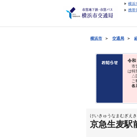
横浜
携帯
横浜市
＞
交通局
＞
令和
市営
は特
△国
ご利
各
けいきゅうなまむぎえき
京急生麦駅