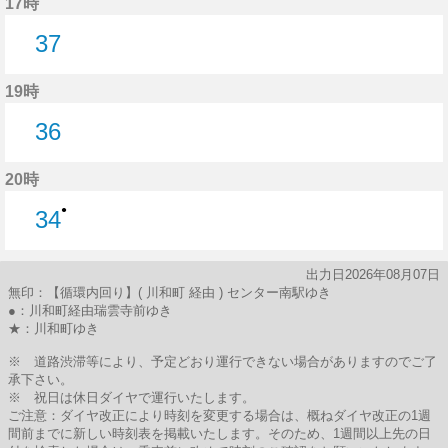
17時
37
37分はつ
19時
36
36分はつ
20時
●
34
34分はつ
出力日2026年08月07日
無印：【循環内回り】( 川和町 経由 ) センター南駅ゆき
●：川和町経由瑞雲寺前ゆき
★：川和町ゆき
※ 道路渋滞等により、予定どおり運行できない場合がありますのでご了
承下さい。
※ 祝日は休日ダイヤで運行いたします。
ご注意：ダイヤ改正により時刻を変更する場合は、概ねダイヤ改正の1週
間前までに新しい時刻表を掲載いたします。そのため、1週間以上先の日