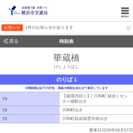
お知らせ
1件のお知らせがあります
戻る
時刻表
華蔵橋
けしょうは
けしょうはし
のりば 1
※時刻表は以下の行先・系統の時刻を合わせて表示しています
【循環内回り】( 川和町 経由 ) セン
73
73
ター南駅ゆき
【循環内回り】( 川和町 
川和町ゆき
川和町ゆき
73
73
川和町経由瑞雲寺前ゆき
川和町経由瑞
73
73
乗車日2026年08月07日