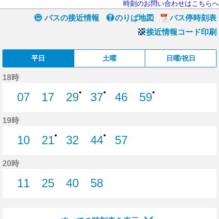
時刻のお問い合わせはこちらへ
バスの接近情報
のりば地図
バス停時刻表
接近情報コード印刷
平日
土曜
日曜/祝日
18時
●
●
●
07
17
29
37
46
59
7分はつ
17分はつ
29分はつ
37分はつ
46分はつ
59分はつ
19時
●
●
10
21
32
44
57
10分はつ
21分はつ
32分はつ
44分はつ
57分はつ
20時
11
25
40
58
11分はつ
25分はつ
40分はつ
58分はつ