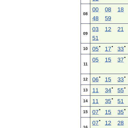
00
08
18
08
48
59
03
12
21
09
51
●
●
●
05
17
33
10
●
05
15
37
11
●
●
06
15
33
12
●
●
11
34
55
13
●
11
35
51
14
●
●
07
15
35
15
●
07
12
28
16