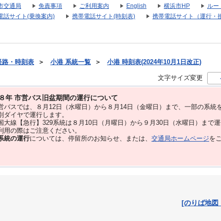
市交通局
免責事項
ご利用案内
English
横浜市HP
ルー
電話サイト(乗換案内)
携帯電話サイト(時刻表)
携帯電話サイト（運行・
経路・時刻表
＞
小港 系統一覧
＞
小港 時刻表(2024年10月1日改正)
文字サイズ変更
８年 市営バス旧盆期間の運行について
バスでは、８⽉12⽇（水曜日）から８⽉14⽇（金曜日）まで、⼀部の系統
別ダイヤで運⾏します。
大線【急行】329系統は８月10日（月曜日）から９月30日（水曜日）まで
用の際はご注意ください。
系統の運行
については、停留所のお知らせ、または、
交通局ホームページ
を
[のりば地図