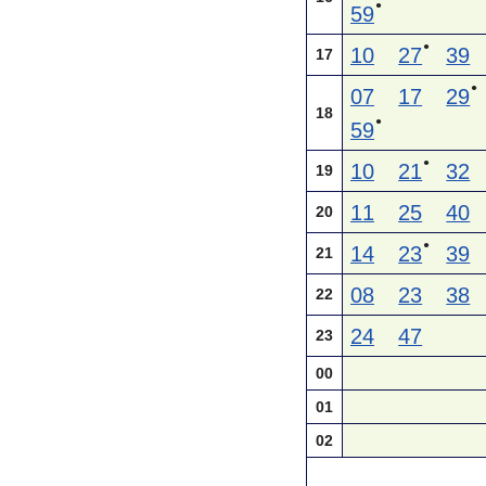
●
59
●
10
27
39
17
●
07
17
29
18
●
59
●
10
21
32
19
11
25
40
20
●
14
23
39
21
08
23
38
22
24
47
23
00
01
02