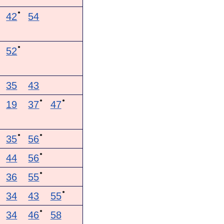
●
42
54
●
52
35
43
●
●
19
37
47
●
●
35
56
●
44
56
●
36
55
●
34
43
55
●
34
46
58