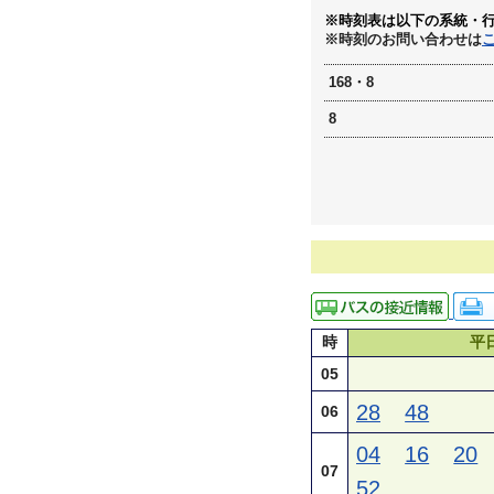
※時刻表は以下の系統・
※時刻のお問い合わせは
168・8
8
時
平
05
28
48
06
04
16
20
07
52