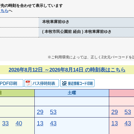
行先の時刻を合わせて表示しています
こちら
へ
本牧車庫前ゆき
( 本牧市民公園前 経由 ) 本牧車庫前ゆき
※ご利用環境によっては、正しく2次元バーコードを
2026年8月12日 ～2026年8月14日 の時刻表はこちら
日
土曜
29
53
29
53
33
40
13
43
13
43