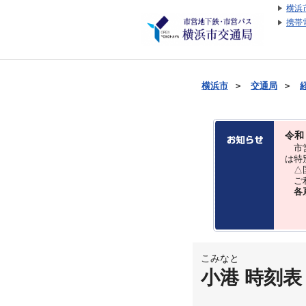
横浜
携帯
横浜市
＞
交通局
＞
令和
市営
は特
△国
ご利
各
こみなと
小港 時刻表