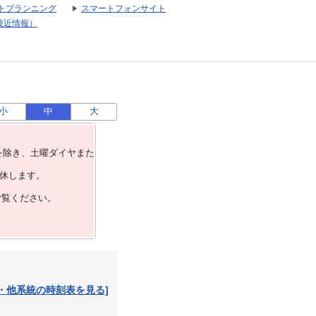
トプランニング
スマートフォンサイト
接近情報）
小
中
大
を除き、⼟曜ダイヤまた
運休します。
ご覧ください。
・他系統の時刻表を見る]