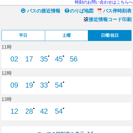
時刻のお問い合わせはこちらへ
バスの接近情報
のりば地図
バス停時刻表
接近情報コード印刷
平日
土曜
日曜/祝日
11時
●
●
02
17
35
45
56
2分はつ
17分はつ
35分はつ
45分はつ
56分はつ
12時
●
●
●
09
19
33
54
9分はつ
19分はつ
33分はつ
54分はつ
13時
●
●
12
28
42
54
12分はつ
28分はつ
42分はつ
54分はつ