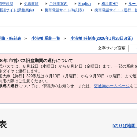
市交通局
免責事項
ご利用案内
English
横浜市HP
ルー
電話サイト(乗換案内)
携帯電話サイト(時刻表)
携帯電話サイト（運行・
経路・時刻表
＞
小港橋 系統一覧
＞
小港橋 時刻表(2026年3月28日改正)
文字サイズ変更
８年 市営バス旧盆期間の運行について
バスでは、８⽉12⽇（水曜日）から８⽉14⽇（金曜日）まで、⼀部の系統
別ダイヤで運⾏します。
大線【急行】329系統は８月10日（月曜日）から９月30日（水曜日）まで
用の際はご注意ください。
系統の運行
については、停留所のお知らせ、または、
交通局ホームページ
を
表
[のりば地図