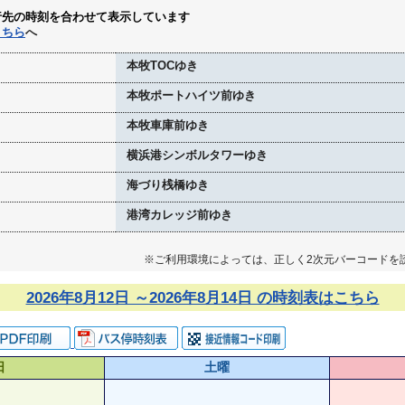
行先の時刻を合わせて表示しています
こちら
へ
本牧TOCゆき
本牧ポートハイツ前ゆき
本牧車庫前ゆき
横浜港シンボルタワーゆき
海づり桟橋ゆき
港湾カレッジ前ゆき
※ご利用環境によっては、正しく2次元バーコードを
2026年8月12日 ～2026年8月14日 の時刻表はこちら
日
土曜