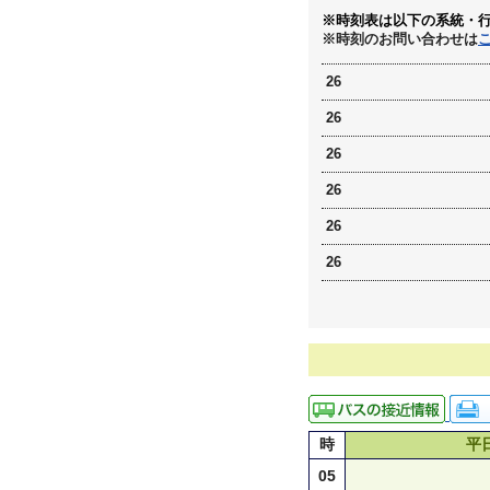
※時刻表は以下の系統・
※時刻のお問い合わせは
26
26
26
26
26
26
時
平
05