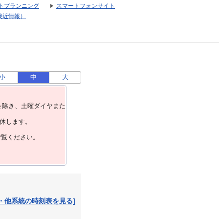
トプランニング
スマートフォンサイト
接近情報）
小
中
大
を除き、⼟曜ダイヤまた
運休します。
ご覧ください。
・他系統の時刻表を見る]