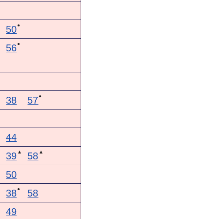
●
50
●
56
●
38
57
44
▲
▲
39
58
50
▲
●
38
58
49