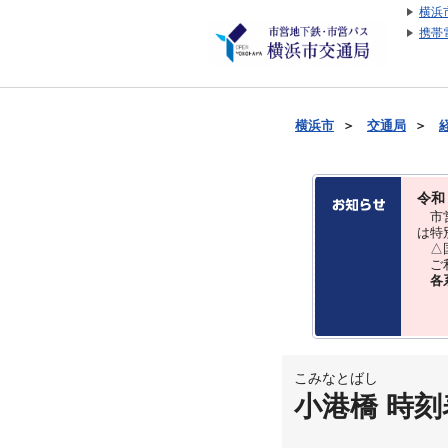
横浜
携帯
横浜市
＞
交通局
＞
令和
市営
は特
△国
ご利
各
こみなとばし
小港橋 時刻