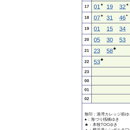
★
★
01
19
32
17
●
★
07
31
46
18
01
15
34
19
05
30
53
20
◆
23
58
21
◆
53
22
23
00
01
02
無印：港湾カレッジ前ゆ
●：海づり桟橋ゆき
★：本牧TOCゆき
▲：横浜港シンボルタワ