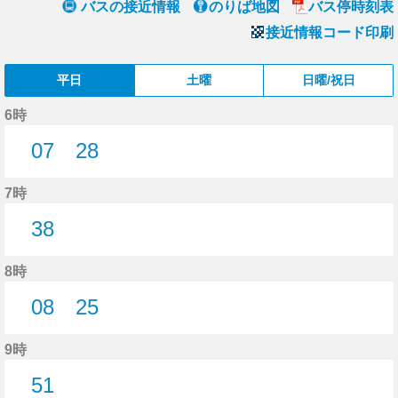
バスの接近情報
のりば地図
バス停時刻表
接近情報コード印刷
平日
土曜
日曜/祝日
6時
07
28
7分はつ
28分はつ
7時
38
38分はつ
8時
08
25
8分はつ
25分はつ
9時
51