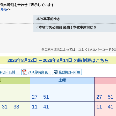
行先の時刻を合わせて表示しています
こちら
へ
本牧車庫前ゆき
( 本牧市民公園前 経由 ) 本牧車庫前ゆき
※ご利用環境によっては、正しく2次元バーコードを
2026年8月12日 ～2026年8月14日 の時刻表はこちら
日
土曜
27
51
27
51
31
38
11
41
11
41