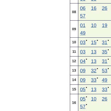
06
16
26
08
57
01
10
19
09
49
●
●
●
03
15
31
10
●
03
13
35
11
●
●
04
13
31
12
●
●
09
32
53
13
●
09
33
49
14
●
●
05
13
33
15
●
05
10
26
16
●
57