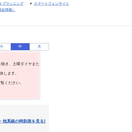
トプランニング
スマートフォンサイト
接近情報）
小
中
大
を除き、⼟曜ダイヤまた
運休します。
ご覧ください。
・他系統の時刻表を見る]