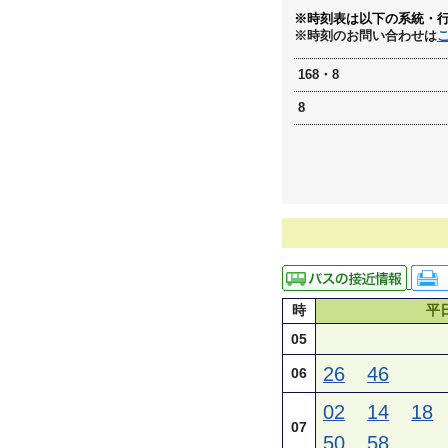
※時刻表は以下の系統・
※時刻のお問い合わせは
168・8
8
時
平
05
26
46
06
02
14
18
07
50
58