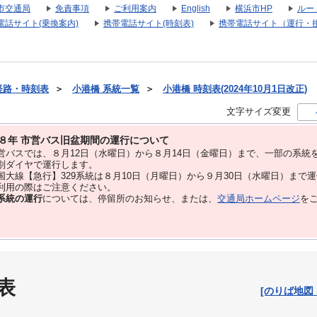
市交通局
免責事項
ご利用案内
English
横浜市HP
ルー
電話サイト(乗換案内)
携帯電話サイト(時刻表)
携帯電話サイト（運行・
経路・時刻表
＞
小港橋 系統一覧
＞
小港橋 時刻表(2024年10月1日改正)
文字サイズ変更
８年 市営バス旧盆期間の運行について
バスでは、８⽉12⽇（水曜日）から８⽉14⽇（金曜日）まで、⼀部の系統
別ダイヤで運⾏します。
大線【急行】329系統は８月10日（月曜日）から９月30日（水曜日）まで
用の際はご注意ください。
系統の運行
については、停留所のお知らせ、または、
交通局ホームページ
を
表
[のりば地図