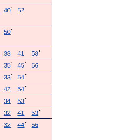
●
40
52
●
50
●
33
41
58
●
●
35
45
56
●
●
33
54
●
42
54
●
34
53
●
32
41
53
●
32
44
56