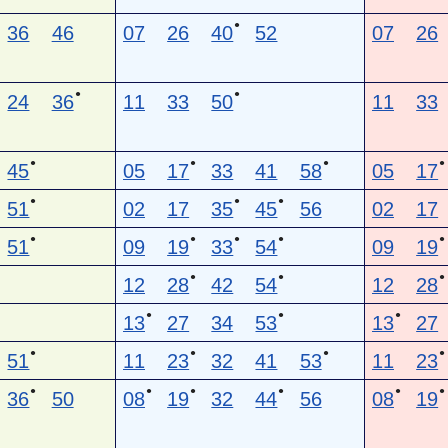
●
36
46
07
26
40
52
07
26
●
●
24
36
11
33
50
11
33
●
●
●
●
45
05
17
33
41
58
05
17
●
●
●
51
02
17
35
45
56
02
17
●
●
●
●
●
51
09
19
33
54
09
19
●
●
●
12
28
42
54
12
28
●
●
●
13
27
34
53
13
27
●
●
●
●
51
11
23
32
41
53
11
23
●
●
●
●
●
●
36
50
08
19
32
44
56
08
19