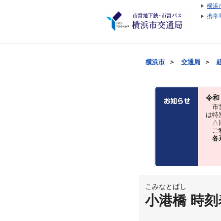
横浜
携帯
横浜市
＞
交通局
＞
令和
市営
は特
△国
ご利
各
こみなとばし
小港橋 時刻