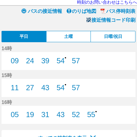
時刻のお問い合わせはこちらへ
バスの接近情報
のりば地図
バス停時刻表
接近情報コード印刷
平日
土曜
日曜/祝日
14時
●
09
24
39
54
57
9分はつ
24分はつ
39分はつ
54分はつ
57分はつ
15時
●
11
27
43
54
57
11分はつ
27分はつ
43分はつ
54分はつ
57分はつ
16時
●
05
19
31
43
52
55
5分はつ
19分はつ
31分はつ
43分はつ
52分はつ
55分はつ