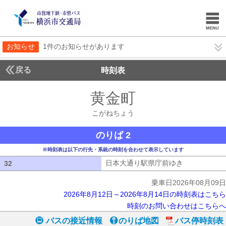
お知らせ
1件のお知らせがあります
戻る
時刻表
黄金町
こがねちょ
こがねちょう
のりば 2
※時刻表は以下の行先・系統の時刻を合わせて表示しています
日本大通り駅県庁前ゆき
日本大通り駅
32
32
乗車日2026年08月09日
2026年8月12日～2026年8月14日の時刻表はこちら
時刻のお問い合わせはこちらへ
バスの接近情報
のりば地図
バス停時刻表