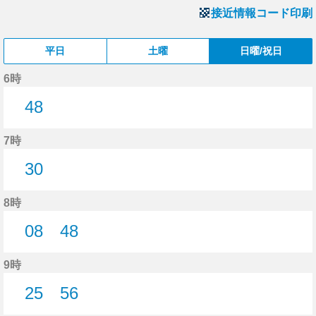
接近情報コード印刷
平日
土曜
日曜/祝日
6時
48
48分はつ
7時
30
30分はつ
8時
08
48
8分はつ
48分はつ
9時
25
56
25分はつ
56分はつ