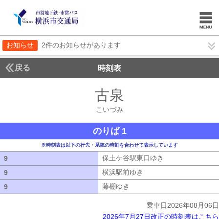
お知らせ
2件のお知らせがあります
戻る
時刻表
古泉
こいづみ
こいづみ
のりば 1
※時刻表は以下の行先・系統の時刻を合わせて表示しています
保土ケ谷駅東口ゆき
保土ケ谷駅東口ゆ
9
9
横浜駅前ゆき
横浜駅前ゆき
9
9
藤棚ゆき
藤棚ゆき
9
9
乗車日2026年08月06日
2026年7月27日改正の時刻表はこちら