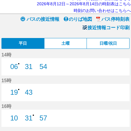
2026年8月12日～2026年8月14日の時刻表はこちら
時刻のお問い合わせはこちらへ
バスの接近情報
のりば地図
バス停時刻表
接近情報コード印刷
平日
土曜
日曜/祝日
14時
●
06
31
54
6分はつ
31分はつ
54分はつ
15時
●
19
43
19分はつ
43分はつ
16時
●
10
31
57
10分はつ
31分はつ
57分はつ