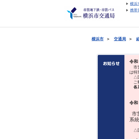
横浜
携帯
横浜市
＞
交通局
＞
令和
市営
は特
△国
ご利
各
令和
市営
系
△国