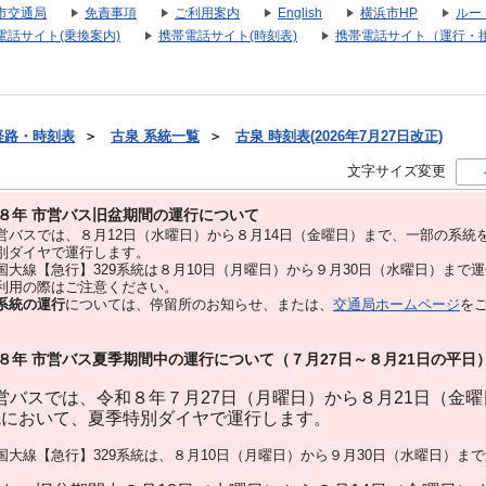
市交通局
免責事項
ご利用案内
English
横浜市HP
ルー
電話サイト(乗換案内)
携帯電話サイト(時刻表)
携帯電話サイト（運行・
経路・時刻表
＞
古泉 系統一覧
＞
古泉 時刻表(2026年7月27日改正)
文字サイズ変更
８年 市営バス旧盆期間の運行について
バスでは、８⽉12⽇（水曜日）から８⽉14⽇（金曜日）まで、⼀部の系統
別ダイヤで運⾏します。
大線【急行】329系統は８月10日（月曜日）から９月30日（水曜日）まで
用の際はご注意ください。
系統の運行
については、停留所のお知らせ、または、
交通局ホームページ
を
８年 市営バス夏季期間中の運行について（７月27日～８月21日の平日
バスでは、令和８年７月27日（月曜日）から８月21日（金
統において、夏季特別ダイヤで運行します。
大線【急行】329系統は、８月10日（月曜日）から９月30日（水曜日）ま