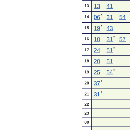
13
41
13
●
06
31
54
14
●
19
43
15
●
10
31
57
16
●
24
51
17
20
51
18
●
25
54
19
●
37
20
●
31
21
22
23
00