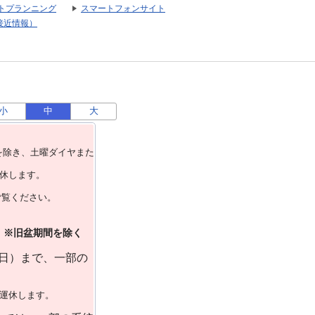
トプランニング
スマートフォンサイト
接近情報）
小
中
大
を除き、⼟曜ダイヤまた
運休します。
ご覧ください。
）※旧盆期間を除く
曜日）まで、一部の
で運休します。