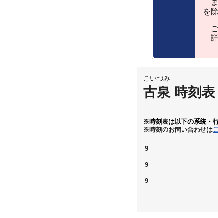
ま
を
ご
詳
こいづみ
古泉 時刻表
※時刻表は以下の系統・
※時刻のお問い合わせは
9
9
9