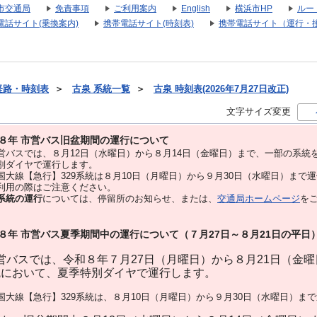
市交通局
免責事項
ご利用案内
English
横浜市HP
ルー
電話サイト(乗換案内)
携帯電話サイト(時刻表)
携帯電話サイト（運行・
経路・時刻表
＞
古泉 系統一覧
＞
古泉 時刻表(2026年7月27日改正)
文字サイズ変更
８年 市営バス旧盆期間の運行について
バスでは、８⽉12⽇（水曜日）から８⽉14⽇（金曜日）まで、⼀部の系統
別ダイヤで運⾏します。
大線【急行】329系統は８月10日（月曜日）から９月30日（水曜日）まで
用の際はご注意ください。
系統の運行
については、停留所のお知らせ、または、
交通局ホームページ
を
８年 市営バス夏季期間中の運行について（７月27日～８月21日の平日
バスでは、令和８年７月27日（月曜日）から８月21日（金
統において、夏季特別ダイヤで運行します。
大線【急行】329系統は、８月10日（月曜日）から９月30日（水曜日）ま