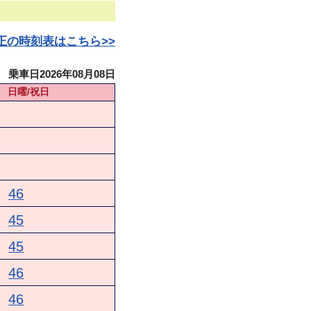
日改正の時刻表はこちら>>
乗車日2026年08月08日
日曜/祝日
46
45
45
46
46