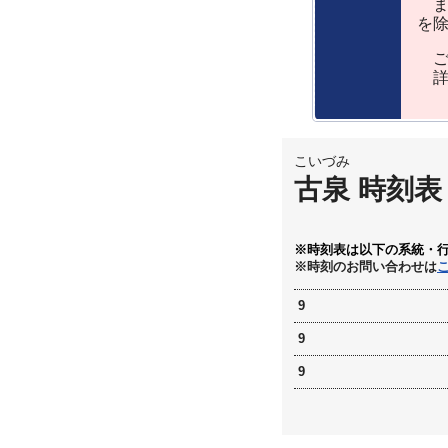
ま
を
ご
詳
こいづみ
古泉 時刻表
※時刻表は以下の系統・
※時刻のお問い合わせは
9
9
9