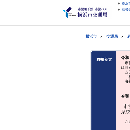
横浜
携帯
横浜市
＞
交通局
＞
令和
市営
は特
△国
ご利
各
令和
市営
系
△国