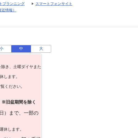
トプランニング
スマートフォンサイト
接近情報）
小
中
大
を除き、⼟曜ダイヤまた
運休します。
ご覧ください。
）※旧盆期間を除く
曜日）まで、一部の
で運休します。