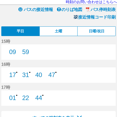
時刻のお問い合わせはこちらへ
バスの接近情報
のりば地図
バス停時刻表
接近情報コード印刷
平日
土曜
日曜/祝日
15時
09
59
9分はつ
59分はつ
16時
●
●
●
17
31
40
47
17分はつ
31分はつ
40分はつ
47分はつ
17時
●
●
01
22
44
1分はつ
22分はつ
44分はつ