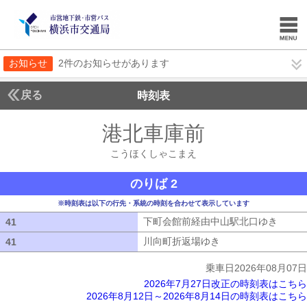
お知らせ
2件のお知らせがあります
戻る
時刻表
港北車庫前
こうほく
こうほくしゃこまえ
のりば 2
※時刻表は以下の行先・系統の時刻を合わせて表示しています
下町会館前経由中山駅北口ゆき
下町会
41
41
川向町折返場ゆき
川向町折返場ゆき
41
41
乗車日2026年08月07日
2026年7月27日改正の時刻表はこちら
2026年8月12日～2026年8月14日の時刻表はこちら