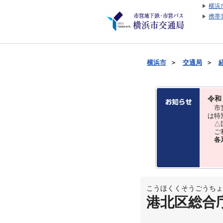
横浜
携帯
横浜市
＞
交通局
＞
令和
市営
は特
△国
ご利
各
こうほくくそうごうちょ
港北区総合