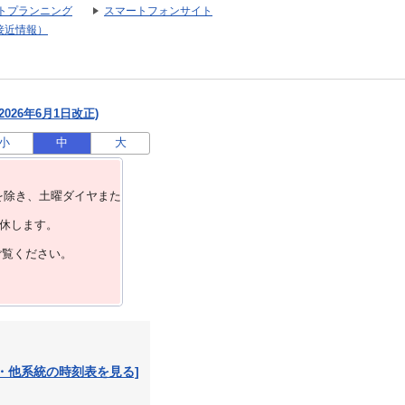
トプランニング
スマートフォンサイト
接近情報）
026年6月1日改正)
小
中
大
を除き、⼟曜ダイヤまた
運休します。
ご覧ください。
・他系統の時刻表を見る]