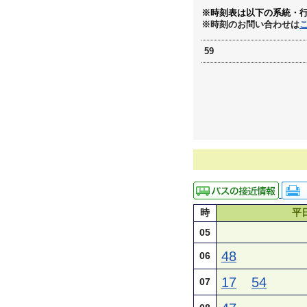
※時刻表は以下の系統・
※時刻のお問い合わせは
59
時
平
05
48
06
17
54
07