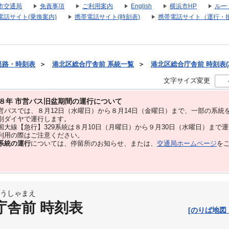
市交通局
免責事項
ご利用案内
English
横浜市HP
ルー
電話サイト(乗換案内)
携帯電話サイト(時刻表)
携帯電話サイト（運行・
経路・時刻表
＞
港北区総合庁舎前 系統一覧
＞
港北区総合庁舎前 時刻表(2
文字サイズ変更
８年 市営バス旧盆期間の運行について
バスでは、８⽉12⽇（水曜日）から８⽉14⽇（金曜日）まで、⼀部の系統
別ダイヤで運⾏します。
大線【急行】329系統は８月10日（月曜日）から９月30日（水曜日）まで
用の際はご注意ください。
系統の運行
については、停留所のお知らせ、または、
交通局ホームページ
を
うしゃまえ
庁舎前 時刻表
[のりば地図