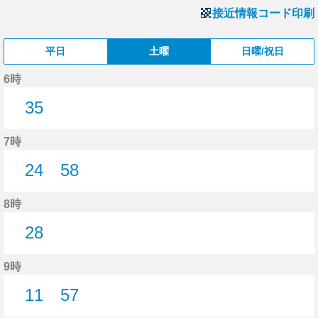
接近情報コード印刷
平日
土曜
日曜/祝日
6時
35
35分はつ
7時
24
58
24分はつ
58分はつ
8時
28
28分はつ
9時
11
57
11分はつ
57分はつ