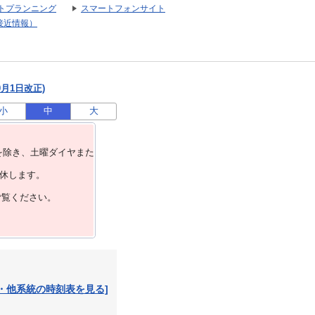
トプランニング
スマートフォンサイト
接近情報）
0月1日改正)
小
中
大
を除き、⼟曜ダイヤまた
運休します。
ご覧ください。
・他系統の時刻表を見る]