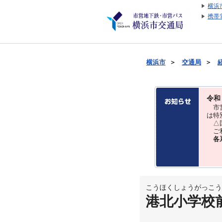
横浜
携帯
横浜市
＞
交通局
＞
令和
市営
は特
△国
ご利
各
こうほくしょうがっこう
港北小学校