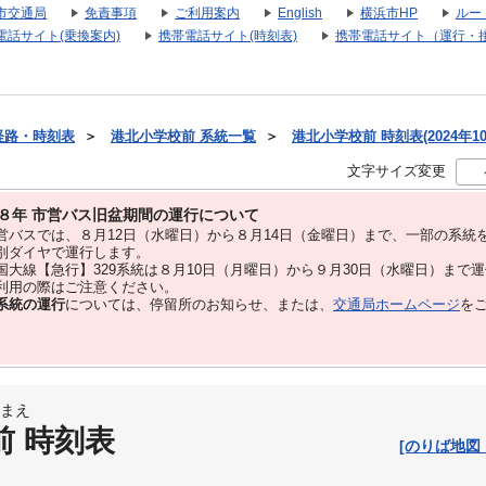
市交通局
免責事項
ご利用案内
English
横浜市HP
ルー
電話サイト(乗換案内)
携帯電話サイト(時刻表)
携帯電話サイト（運行・
経路・時刻表
＞
港北小学校前 系統一覧
＞
港北小学校前 時刻表(2024年1
文字サイズ変更
８年 市営バス旧盆期間の運行について
バスでは、８⽉12⽇（水曜日）から８⽉14⽇（金曜日）まで、⼀部の系統
別ダイヤで運⾏します。
大線【急行】329系統は８月10日（月曜日）から９月30日（水曜日）まで
用の際はご注意ください。
系統の運行
については、停留所のお知らせ、または、
交通局ホームページ
を
まえ
前 時刻表
[のりば地図