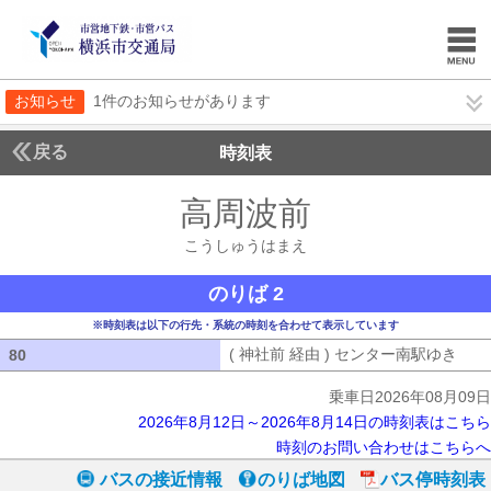
お知らせ
1件のお知らせがあります
戻る
時刻表
高周波前
こうしゅう
こうしゅうはまえ
のりば 2
※時刻表は以下の行先・系統の時刻を合わせて表示しています
( 神社前 経由 ) センター南駅ゆき
( 
80
80
乗車日2026年08月09日
2026年8月12日～2026年8月14日の時刻表はこちら
時刻のお問い合わせはこちらへ
バスの接近情報
のりば地図
バス停時刻表