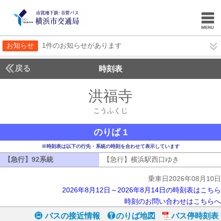
お知らせ
1件のお知らせがあります
戻る
時刻表
洪福寺
こうふくじ
こうふくじ
のりば 1
※時刻表は以下の行先・系統の時刻を合わせて表示しています
【急行】92系統
【急行】92系統
【急行】横浜駅西口ゆき
【急行】横浜
乗車日2026年08月10日
2026年8月12日～2026年8月14日の時刻表はこちら
時刻のお問い合わせはこちらへ
バスの接近情報
のりば地図
バス停時刻表