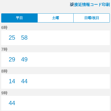
接近情報コード印刷
平日
土曜
日曜/祝日
6時
25
58
25分はつ
58分はつ
7時
29
49
29分はつ
49分はつ
8時
14
44
14分はつ
44分はつ
9時
44
44分はつ