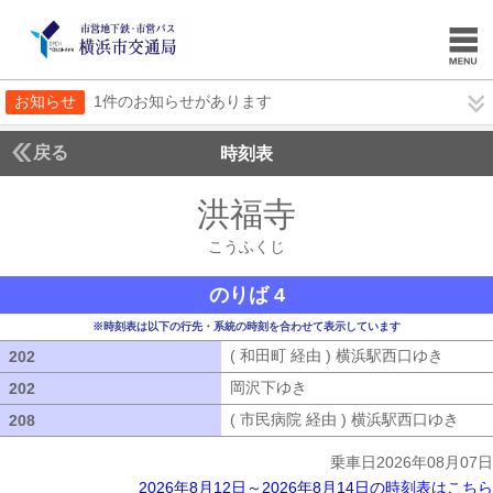
お知らせ
1件のお知らせがあります
戻る
時刻表
洪福寺
こうふくじ
こうふくじ
のりば 4
※時刻表は以下の行先・系統の時刻を合わせて表示しています
( 和田町 経由 ) 横浜駅西口ゆき
( 和田
202
202
岡沢下ゆき
岡沢下ゆき
202
202
( 市民病院 経由 ) 横浜駅西口ゆき
( 
208
208
乗車日2026年08月07日
2026年8月12日～2026年8月14日の時刻表はこちら