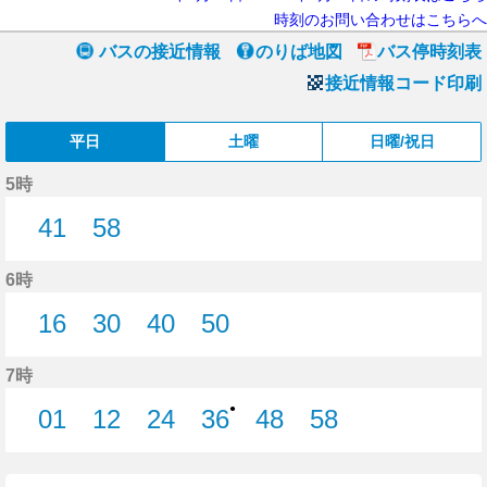
時刻のお問い合わせはこちらへ
バスの接近情報
のりば地図
バス停時刻表
接近情報コード印刷
平日
土曜
日曜/祝日
5時
41
58
41分はつ
58分はつ
6時
16
30
40
50
16分はつ
30分はつ
40分はつ
50分はつ
7時
●
01
12
24
36
48
58
1分はつ
12分はつ
24分はつ
36分はつ
48分はつ
58分はつ