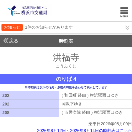
お知らせ
1件のお知らせがあります
戻る
時刻表
洪福寺
こうふくじ
こうふくじ
のりば 4
※時刻表は以下の行先・系統の時刻を合わせて表示しています
( 和田町 経由 ) 横浜駅西口ゆき
( 和田
202
202
岡沢下ゆき
岡沢下ゆき
202
202
( 市民病院 経由 ) 横浜駅西口ゆき
( 
208
208
乗車日2026年08月09日
2026年8月12日～2026年8月14日の時刻表はこちら