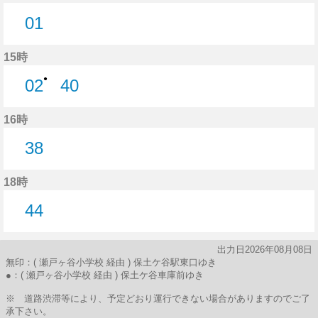
01
1分はつ
15時
●
02
40
2分はつ
40分はつ
16時
38
38分はつ
18時
44
44分はつ
出力日2026年08月08日
無印：( 瀬戸ヶ谷小学校 経由 ) 保土ケ谷駅東口ゆき
●：( 瀬戸ヶ谷小学校 経由 ) 保土ケ谷車庫前ゆき
※ 道路渋滞等により、予定どおり運行できない場合がありますのでご了
承下さい。