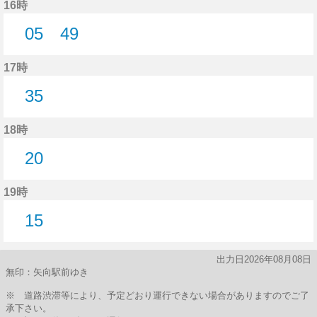
16時
05
49
5分はつ
49分はつ
17時
35
35分はつ
18時
20
20分はつ
19時
15
15分はつ
出力日2026年08月08日
無印：矢向駅前ゆき
※ 道路渋滞等により、予定どおり運行できない場合がありますのでご了
承下さい。