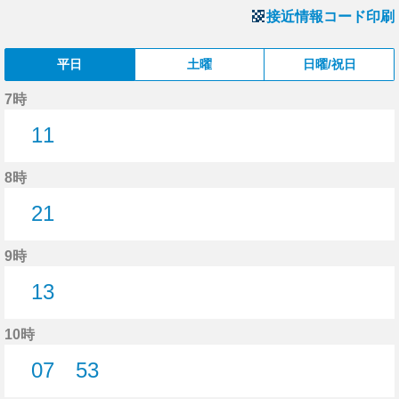
接近情報コード印刷
平日
土曜
日曜/祝日
7時
11
11分はつ
8時
21
21分はつ
9時
13
13分はつ
10時
07
53
7分はつ
53分はつ