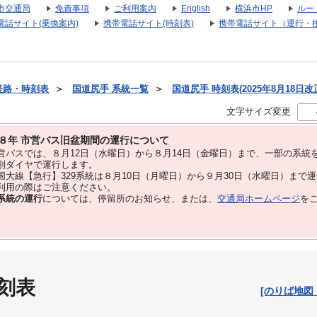
市交通局
免責事項
ご利用案内
English
横浜市HP
ルー
電話サイト(乗換案内)
携帯電話サイト(時刻表)
携帯電話サイト（運行・
経路・時刻表
＞
国道尻手 系統一覧
＞
国道尻手 時刻表(2025年8月18日改
文字サイズ変更
８年 市営バス旧盆期間の運行について
バスでは、８⽉12⽇（水曜日）から８⽉14⽇（金曜日）まで、⼀部の系統
別ダイヤで運⾏します。
大線【急行】329系統は８月10日（月曜日）から９月30日（水曜日）まで
用の際はご注意ください。
系統の運行
については、停留所のお知らせ、または、
交通局ホームページ
を
刻表
[のりば地図