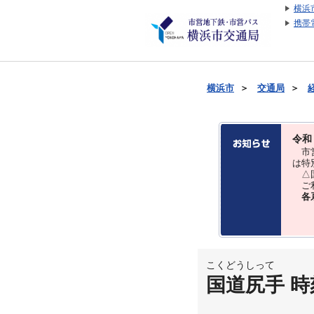
横浜
携帯
横浜市
＞
交通局
＞
令和
市営
は特
△国
ご利
各
こくどうしって
国道尻手 時