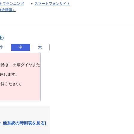
トプランニング
スマートフォンサイト
接近情報）
正)
小
中
大
を除き、⼟曜ダイヤまた
運休します。
ご覧ください。
・他系統の時刻表を見る]