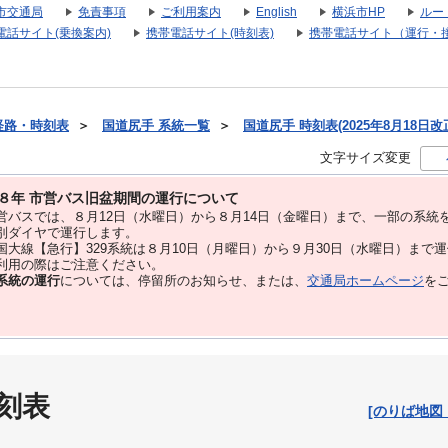
市交通局
免責事項
ご利用案内
English
横浜市HP
ルー
電話サイト(乗換案内)
携帯電話サイト(時刻表)
携帯電話サイト（運行・
経路・時刻表
＞
国道尻手 系統一覧
＞
国道尻手 時刻表(2025年8月18日改
文字サイズ変更
８年 市営バス旧盆期間の運行について
バスでは、８⽉12⽇（水曜日）から８⽉14⽇（金曜日）まで、⼀部の系統
別ダイヤで運⾏します。
大線【急行】329系統は８月10日（月曜日）から９月30日（水曜日）まで
用の際はご注意ください。
系統の運行
については、停留所のお知らせ、または、
交通局ホームページ
を
刻表
[のりば地図