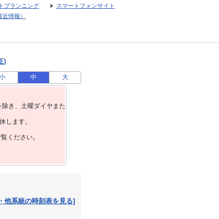
トプランニング
スマートフォンサイト
接近情報）
正)
小
中
大
を除き、⼟曜ダイヤまた
運休します。
ご覧ください。
・他系統の時刻表を見る]