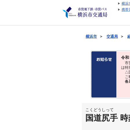
横浜
携帯
横浜市
＞
交通局
＞
令和
市営
は特
△国
ご利
各
こくどうしって
国道尻手 時