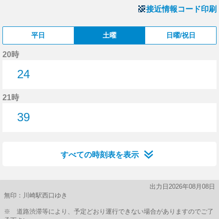
接近情報コード印刷
平日
土曜
日曜/祝日
20時
24
24分はつ
21時
39
39分はつ
すべての時刻表を表示
出力日2026年08月08日
無印：川崎駅西口ゆき
※ 道路渋滞等により、予定どおり運行できない場合がありますのでご了