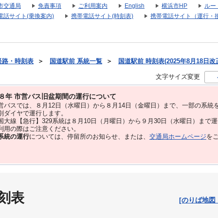
市交通局
免責事項
ご利用案内
English
横浜市HP
ルー
電話サイト(乗換案内)
携帯電話サイト(時刻表)
携帯電話サイト（運行・
経路・時刻表
＞
国道駅前 系統一覧
＞
国道駅前 時刻表(2025年8月18日改
文字サイズ変更
８年 市営バス旧盆期間の運行について
バスでは、８⽉12⽇（水曜日）から８⽉14⽇（金曜日）まで、⼀部の系統
別ダイヤで運⾏します。
大線【急行】329系統は８月10日（月曜日）から９月30日（水曜日）まで
用の際はご注意ください。
系統の運行
については、停留所のお知らせ、または、
交通局ホームページ
を
刻表
[のりば地図