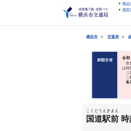
横浜
携帯
横浜市
＞
交通局
＞
令和
市営
は特
△国
ご利
各
こくどうえきまえ
国道駅前 時