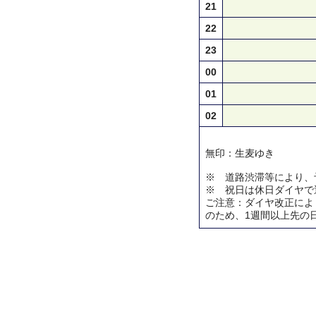
21
22
23
00
01
02
無印：生麦ゆき
※ 道路渋滞等により、
※ 祝日は休日ダイヤで
ご注意：ダイヤ改正によ
のため、1週間以上先の