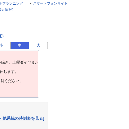
トプランニング
スマートフォンサイト
接近情報）
正)
小
中
大
を除き、⼟曜ダイヤまた
運休します。
ご覧ください。
・他系統の時刻表を見る]