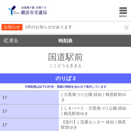
お知らせ
1件のお知らせがあります
戻る
時刻表
国道駅前
こくどうえ
こくどうえきまえ
のりば 2
※時刻表は以下の行先・系統の時刻を合わせて表示しています
( 大黒海づり公園 経由 ) 鶴見駅前ゆ
17
17
き
( 大黒海づり公園 経由 ) 鶴見駅前ゆ
( Ｌ８バース・大黒海づり公園 経由
17
17
) 鶴見駅前ゆき
( Ｌ８バース・大黒海づ
【急行】( 流通センター 経由 ) 鶴見
17
17
駅前ゆき
【急行】( 流通センター 経由