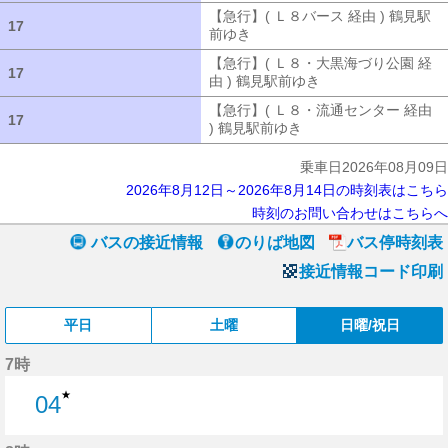
【急行】( Ｌ８バース 経由 ) 鶴見駅
17
17
前ゆき
【急行】( Ｌ８バース 経由 ) 
【急行】( Ｌ８・大黒海づり公園 経
17
17
由 ) 鶴見駅前ゆき
【急行】( Ｌ８・大
【急行】( Ｌ８・流通センター 経由
17
17
) 鶴見駅前ゆき
【急行】( Ｌ８・流通セ
乗車日2026年08月09日
2026年8月12日～2026年8月14日の時刻表はこちら
時刻のお問い合わせはこちらへ
バスの接近情報
のりば地図
バス停時刻表
接近情報コード印刷
平日
土曜
日曜/祝日
7時
★
04
4分はつ