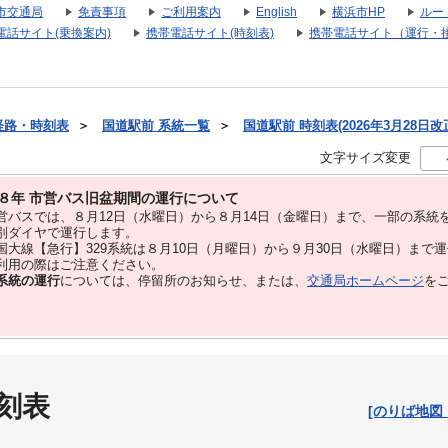
市交通局
免責事項
ご利用案内
English
横浜市HP
ルー
電話サイト(乗換案内)
携帯電話サイト(時刻表)
携帯電話サイト（運行・
経路・時刻表
＞
国道駅前 系統一覧
＞
国道駅前 時刻表(2026年3月28日改
文字サイズ変更
８年 市営バス旧盆期間の運行について
バスでは、８⽉12⽇（水曜日）から８⽉14⽇（金曜日）まで、⼀部の系統
別ダイヤで運⾏します。
大線【急行】329系統は８月10日（月曜日）から９月30日（水曜日）まで
用の際はご注意ください。
系統の運行
については、停留所のお知らせ、または、
交通局ホームページ
を
刻表
[のりば地図