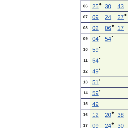
◆
25
30
43
06
◆
09
24
27
07
◆
02
06
17
08
●
●
04
54
09
●
59
10
●
54
11
●
49
12
●
51
13
●
59
14
49
15
◆
12
20
38
16
◆
09
24
30
17