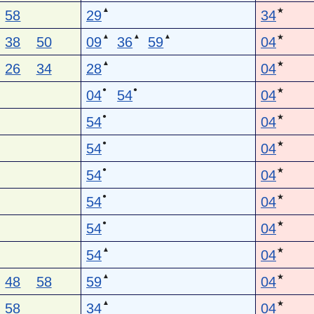
▲
★
58
29
34
▲
▲
▲
★
38
50
09
36
59
04
▲
★
26
34
28
04
●
●
★
04
54
04
●
★
54
04
●
★
54
04
●
★
54
04
●
★
54
04
●
★
54
04
▲
★
54
04
▲
★
48
58
59
04
▲
★
58
34
04