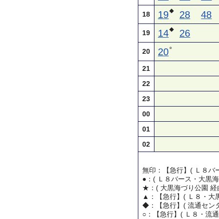
◆
19
28
48
18
◆
14
26
19
○
20
20
21
22
23
00
01
02
無印：【急行】( Ｌ８バー
●：( Ｌ８バース・大黒海
★：( 大黒海づり公園 経
▲：【急行】( Ｌ８・大黒
◆：【急行】( 流通センタ
○：【急行】( Ｌ８・流通