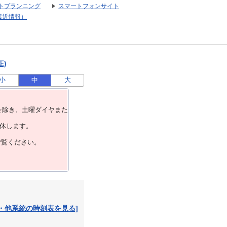
トプランニング
スマートフォンサイト
接近情報）
正)
小
中
大
を除き、⼟曜ダイヤまた
運休します。
ご覧ください。
・他系統の時刻表を見る]