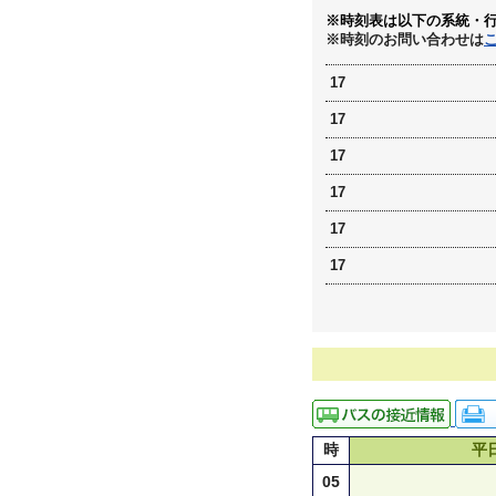
※時刻表は以下の系統・
※時刻のお問い合わせは
17
17
17
17
17
17
時
平
05