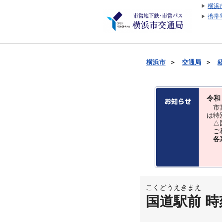
横浜
携帯
横浜市
＞
交通局
＞
令和
市営
は特
△国
ご利
各
こくどうえきまえ
国道駅前 時