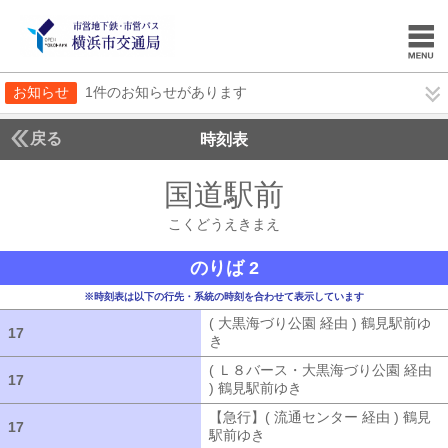
お知らせ
1件のお知らせがあります
戻る
時刻表
国道駅前
こくどうえ
こくどうえきまえ
のりば 2
※時刻表は以下の行先・系統の時刻を合わせて表示しています
( 大黒海づり公園 経由 ) 鶴見駅前ゆ
17
17
き
( 大黒海づり公園 経由 ) 鶴見駅前ゆ
( Ｌ８バース・大黒海づり公園 経由
17
17
) 鶴見駅前ゆき
( Ｌ８バース・大黒海づ
【急行】( 流通センター 経由 ) 鶴見
17
17
駅前ゆき
【急行】( 流通センター 経由