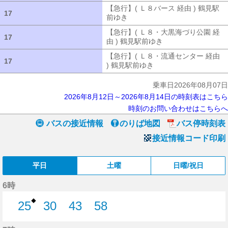
【急行】( Ｌ８バース 経由 ) 鶴見駅
17
17
前ゆき
【急行】( Ｌ８バース 経由 ) 
【急行】( Ｌ８・大黒海づり公園 経
17
17
由 ) 鶴見駅前ゆき
【急行】( Ｌ８・大
【急行】( Ｌ８・流通センター 経由
17
17
) 鶴見駅前ゆき
【急行】( Ｌ８・流通セ
乗車日2026年08月07日
2026年8月12日～2026年8月14日の時刻表はこちら
時刻のお問い合わせはこちらへ
バスの接近情報
のりば地図
バス停時刻表
接近情報コード印刷
平日
土曜
日曜/祝日
6時
◆
25
30
43
58
25分はつ
30分はつ
43分はつ
58分はつ