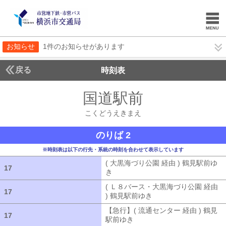
お知らせ
1件のお知らせがあります
戻る
時刻表
国道駅前
こくどうえ
こくどうえきまえ
のりば 2
※時刻表は以下の行先・系統の時刻を合わせて表示しています
( 大黒海づり公園 経由 ) 鶴見駅前ゆ
17
17
き
( 大黒海づり公園 経由 ) 鶴見駅前ゆ
( Ｌ８バース・大黒海づり公園 経由
17
17
) 鶴見駅前ゆき
( Ｌ８バース・大黒海づ
【急行】( 流通センター 経由 ) 鶴見
17
17
駅前ゆき
【急行】( 流通センター 経由