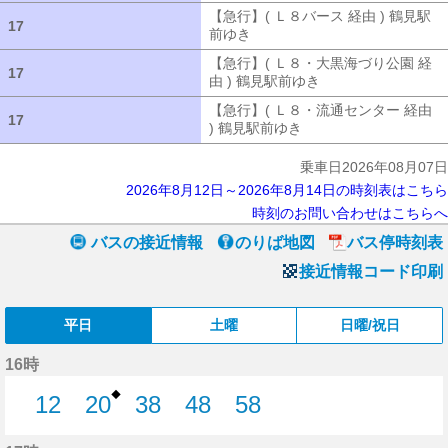
【急行】( Ｌ８バース 経由 ) 鶴見駅
17
17
前ゆき
【急行】( Ｌ８バース 経由 ) 
【急行】( Ｌ８・大黒海づり公園 経
17
17
由 ) 鶴見駅前ゆき
【急行】( Ｌ８・大
【急行】( Ｌ８・流通センター 経由
17
17
) 鶴見駅前ゆき
【急行】( Ｌ８・流通セ
乗車日2026年08月07日
2026年8月12日～2026年8月14日の時刻表はこちら
時刻のお問い合わせはこちらへ
バスの接近情報
のりば地図
バス停時刻表
接近情報コード印刷
平日
土曜
日曜/祝日
16時
◆
12
20
38
48
58
12分はつ
20分はつ
38分はつ
48分はつ
58分はつ