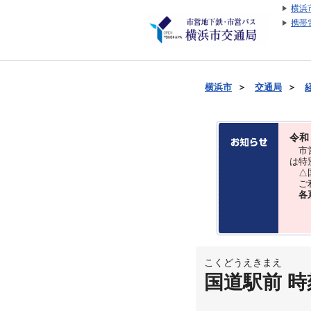
横浜
携帯
横浜市
＞
交通局
＞
令和
市営
は特
△国
ご利
各
こくどうえきまえ
国道駅前 時