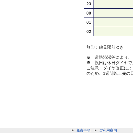
23
00
01
02
無印：鶴見駅前ゆき
※ 道路渋滞等により、
※ 祝日は休日ダイヤで
ご注意：ダイヤ改正によ
のため、1週間以上先の
免責事項
ご利用案内