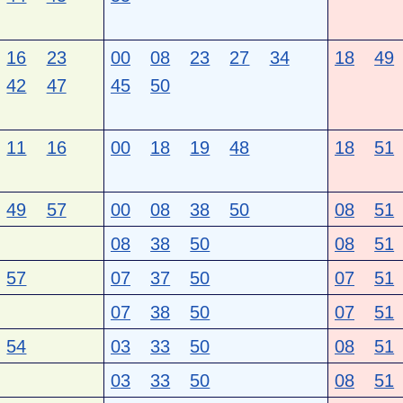
16
23
00
08
23
27
34
18
49
42
47
45
50
11
16
00
18
19
48
18
51
49
57
00
08
38
50
08
51
08
38
50
08
51
57
07
37
50
07
51
07
38
50
07
51
54
03
33
50
08
51
03
33
50
08
51