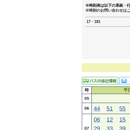
※時刻表は以下の系統・
※時刻のお問い合わせは
17・181
時
平
05
44
51
55
06
06
12
15
29
33
39
07