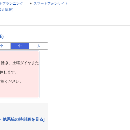
トプランニング
スマートフォンサイト
接近情報）
正)
小
中
大
を除き、⼟曜ダイヤまた
運休します。
ご覧ください。
・他系統の時刻表を見る]