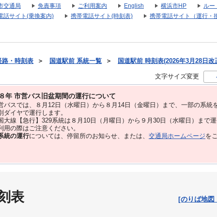
市交通局
免責事項
ご利用案内
English
横浜市HP
ルー
電話サイト(乗換案内)
携帯電話サイト(時刻表)
携帯電話サイト（運行・
経路・時刻表
＞
国道駅前 系統一覧
＞
国道駅前 時刻表(2026年3月28日改
文字サイズ変更
８年 市営バス旧盆期間の運行について
バスでは、８⽉12⽇（水曜日）から８⽉14⽇（金曜日）まで、⼀部の系統
別ダイヤで運⾏します。
大線【急行】329系統は８月10日（月曜日）から９月30日（水曜日）まで
用の際はご注意ください。
系統の運行
については、停留所のお知らせ、または、
交通局ホームページ
を
刻表
[のりば地図