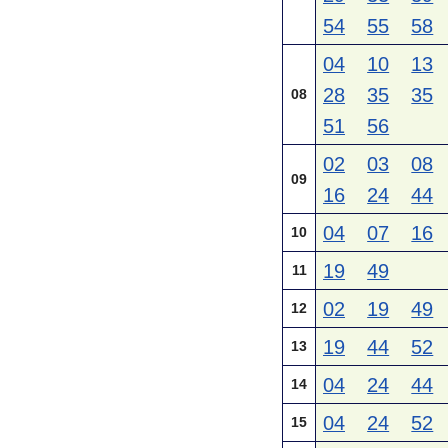
54
55
58
04
10
13
28
35
35
08
51
56
02
03
08
09
16
24
44
04
07
16
10
19
49
11
02
19
49
12
19
44
52
13
04
24
44
14
04
24
52
15