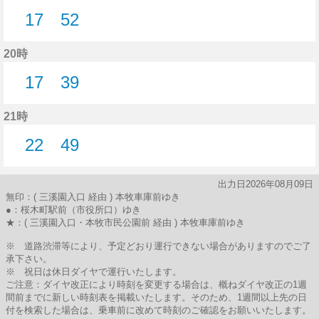
17
52
17分はつ
52分はつ
20時
17
39
17分はつ
39分はつ
21時
22
49
22分はつ
49分はつ
出力日2026年08月09日
無印：( 三溪園入口 経由 ) 本牧車庫前ゆき
●：桜木町駅前（市役所口）ゆき
★：( 三溪園入口・本牧市民公園前 経由 ) 本牧車庫前ゆき
※ 道路渋滞等により、予定どおり運行できない場合がありますのでご了
承下さい。
※ 祝日は休日ダイヤで運行いたします。
ご注意：ダイヤ改正により時刻を変更する場合は、概ねダイヤ改正の1週
間前までに新しい時刻表を掲載いたします。そのため、1週間以上先の日
付を検索した場合は、乗車前に改めて時刻のご確認をお願いいたします。