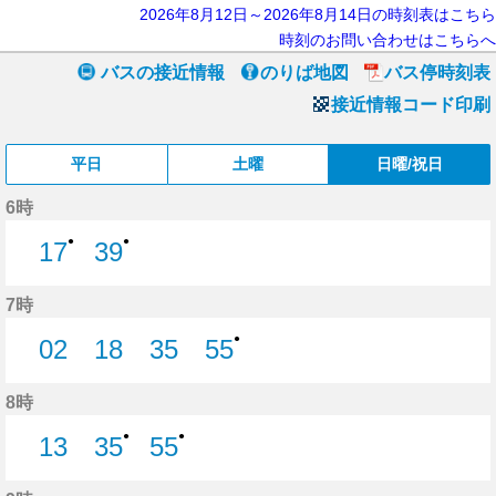
2026年8月12日～2026年8月14日の時刻表はこちら
時刻のお問い合わせはこちらへ
バスの接近情報
のりば地図
バス停時刻表
接近情報コード印刷
平日
土曜
日曜/祝日
6時
●
●
17
39
17分はつ
39分はつ
7時
●
02
18
35
55
2分はつ
18分はつ
35分はつ
55分はつ
8時
●
●
13
35
55
13分はつ
35分はつ
55分はつ