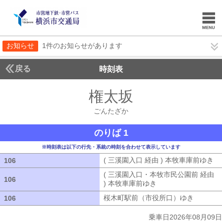
お知らせ
1件のお知らせがあります
戻る
時刻表
権太坂
ごんたざか
ごんたざか
のりば 1
※時刻表は以下の行先・系統の時刻を合わせて表示しています
( 三溪園入口 経由 ) 本牧車庫前ゆき
(
106
106
( 三溪園入口・本牧市民公園前 経由
106
106
) 本牧車庫前ゆき
( 三溪園入口・本牧市
桜木町駅前（市役所口）ゆき
桜木町駅
106
106
乗車日2026年08月09日