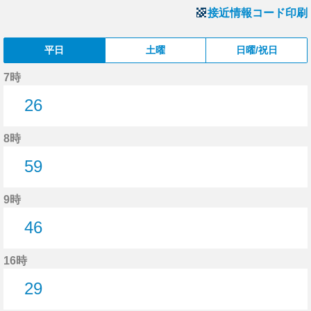
接近情報コード印刷
平日
土曜
日曜/祝日
7時
26
26分はつ
8時
59
59分はつ
9時
46
46分はつ
16時
29
29分はつ